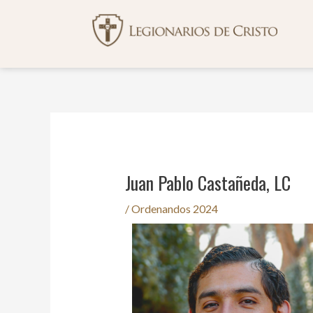
Ir
Navegación
al
de
contenido
entradas
Juan Pablo Castañeda, LC
/
Ordenandos 2024