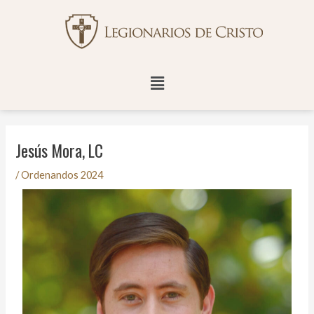
Ir
Navegación
al
de
contenido
entradas
Menú
Jesús Mora, LC
/
Ordenandos 2024