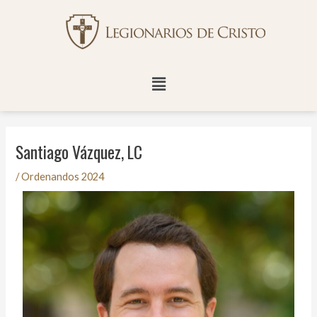
Ir
Navegación
al
de
contenido
entradas
Menú
Santiago Vázquez, LC
/
Ordenandos 2024