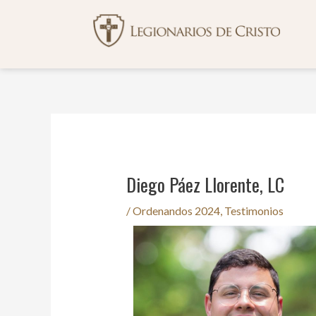
Ir
Navegación
al
de
contenido
entradas
Diego Páez Llorente, LC
/
Ordenandos 2024
,
Testimonios